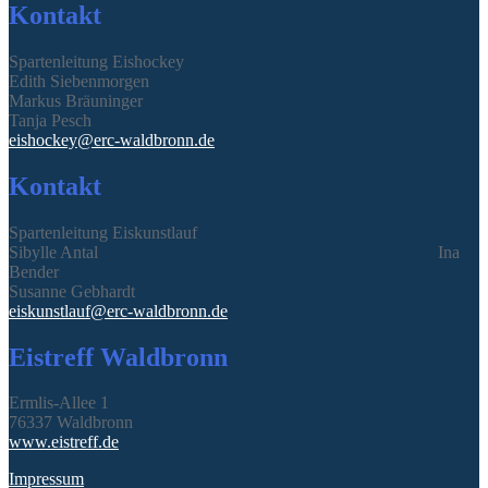
Kontakt
Spartenleitung Eishockey
Edith Siebenmorgen
Markus Bräuninger
Tanja Pesch
eishockey@erc-waldbronn.de
Kontakt
Spartenleitung Eiskunstlauf
Sibylle Antal Ina
Bender
Susanne Gebhardt
eiskunstlauf@erc-waldbronn.de
Eistreff Waldbronn
Ermlis-Allee 1
76337 Waldbronn
www.eistreff.de
Impressum