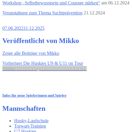
Workshop „Selbstbewusstsein und Courage stärken“
am 06.12.2024
Veranstaltung zum Thema Suchtprävention
21.12.2024
07.06.2022
11.12.2025
Veröffentlicht von
Mikko
Zeige alle Beiträge von Mikko
Beitragsnavigation
Vorheriger
Vorheriger
Die Huskies U9 & U11 on Tour
Nächster
Beitrag:
Weiter
Inlinehockey Heimturnier der U9/U11
Beitrag:
Infos für neue Spielerinnen und Spieler
Mannschaften
Husky-Laufschule
Torwart-Training
U7 Huskies