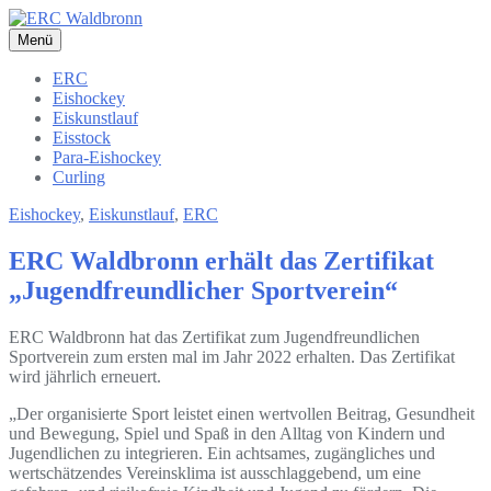
Zum
Inhalt
Menü
ERC Waldbronn
Eis- und Rollsport Club Waldbronn e.V.
springen
ERC
Eishockey
Eiskunstlauf
Eisstock
Para-Eishockey
Curling
Eishockey
,
Eiskunstlauf
,
ERC
ERC Waldbronn erhält das Zertifikat
„Jugendfreundlicher Sportverein“
ERC Waldbronn hat das Zertifikat zum Jugendfreundlichen
Sportverein zum ersten mal im Jahr 2022 erhalten. Das Zertifikat
wird jährlich erneuert.
„Der organisierte Sport leistet einen wertvollen Beitrag, Gesundheit
und Bewegung, Spiel und Spaß in den Alltag von Kindern und
Jugendlichen zu integrieren. Ein achtsames, zugängliches und
wertschätzendes Vereinsklima ist ausschlaggebend, um eine