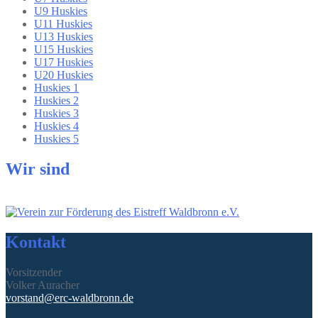
U9 Huskies
U11 Huskies
U13 Huskies
U15 Huskies
U17 Huskies
U20 Huskies
Huskies 1
Huskies 2
Huskies 3
Huskies 4
Huskies 5
Wir sind
Kontakt
Vorsitzender
Volker Auracher
vorstand@erc-waldbronn.de